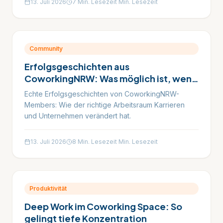
13. Juli 2026
7 Min. Lesezeit
Min. Lesezeit
Community
Erfolgsgeschichten aus
CoworkingNRW: Was möglich ist, wenn
man den richtigen Raum hat
Echte Erfolgsgeschichten von CoworkingNRW-
Members: Wie der richtige Arbeitsraum Karrieren
und Unternehmen verändert hat.
13. Juli 2026
8 Min. Lesezeit
Min. Lesezeit
Produktivität
Deep Work im Coworking Space: So
gelingt tiefe Konzentration