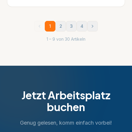
1
2
3
4
1
–
9
von
30
Artikeln
Jetzt Arbeitsplatz
buchen
Genug gelesen, komm einfach vorbei!